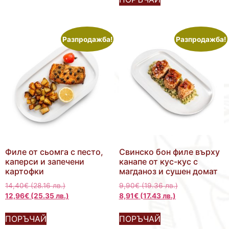
Разпродажба!
Разпродажба!
Филе от сьомга с песто,
Свинско бон филе върху
каперси и запечени
канапе от кус-кус с
картофки
магданоз и сушен домат
14,40
€
(28.16 лв.)
9,90
€
(19.36 лв.)
12,96
€
(25.35 лв.)
8,91
€
(17.43 лв.)
ПОРЪЧАЙ
ПОРЪЧАЙ