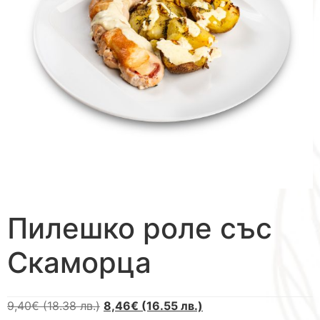
Пилешко роле със
Скаморца
9,40
€
(18.38 лв.)
8,46
€
(16.55 лв.)