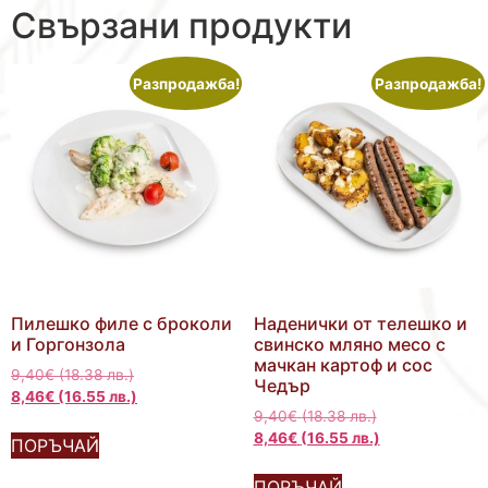
Свързани продукти
Разпродажба!
Разпродажба!
Пилешко филе с броколи
Наденички от телешко и
и Горгонзола
свинско мляно месо с
мачкан картоф и сос
9,40
€
(18.38 лв.)
Чедър
8,46
€
(16.55 лв.)
9,40
€
(18.38 лв.)
8,46
€
(16.55 лв.)
ПОРЪЧАЙ
ПОРЪЧАЙ