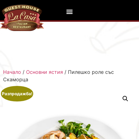
Начало
/
Основни ястия
/ Пилешко роле със
Скаморца
Разпродажба!