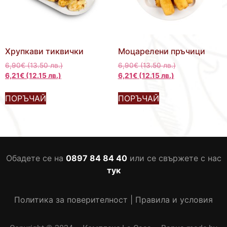
Хрупкави тиквички
Моцарелени пръчици
6,90
€
(13.50 лв.)
6,90
€
(13.50 лв.)
6,21
€
(12.15 лв.)
6,21
€
(12.15 лв.)
ПОРЪЧАЙ
ПОРЪЧАЙ
Обадете се на
0897 84 84 40
или се свържете с нас
тук
Политика за поверителност
|
Правила и условия