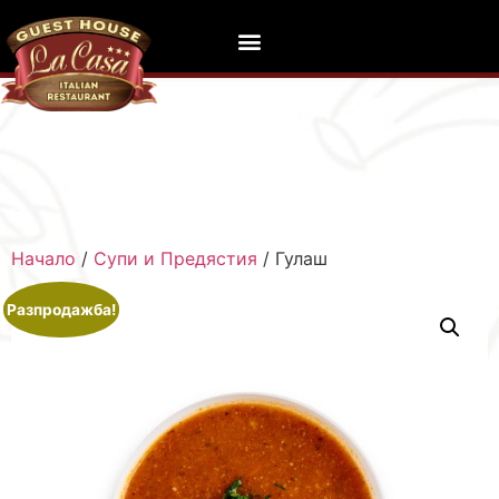
Начало
/
Супи и Предястия
/ Гулаш
Разпродажба!