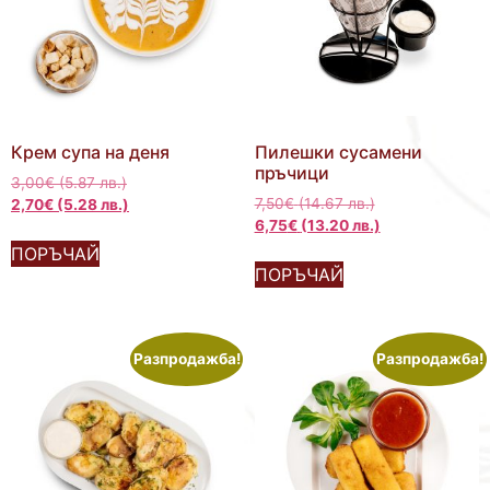
Крем супа на деня
Пилешки сусамени
пръчици
3,00
€
(5.87 лв.)
7,50
€
(14.67 лв.)
2,70
€
(5.28 лв.)
6,75
€
(13.20 лв.)
ПОРЪЧАЙ
ПОРЪЧАЙ
Разпродажба!
Разпродажба!