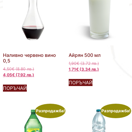
Наливно червено вино
Айрян 500 мл
0,5
1,90
€
(3.72 лв.)
4,50
€
(8.80 лв.)
1,71
€
(3.34 лв.)
4,05
€
(7.92 лв.)
ПОРЪЧАЙ
ПОРЪЧАЙ
Разпродажба!
Разпродажба!