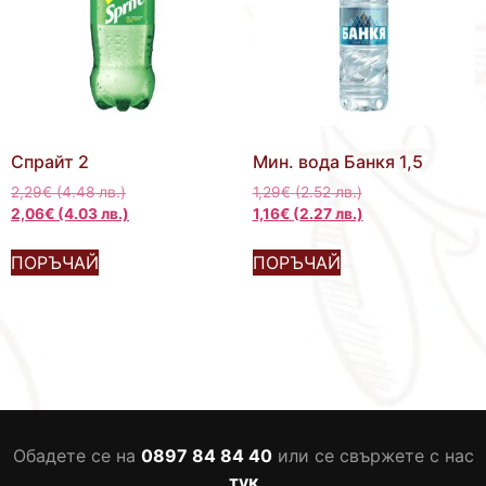
Спрайт 2
Мин. вода Банкя 1,5
2,29
€
(4.48 лв.)
1,29
€
(2.52 лв.)
2,06
€
(4.03 лв.)
1,16
€
(2.27 лв.)
ПОРЪЧАЙ
ПОРЪЧАЙ
Обадете се на
0897 84 84 40
или се свържете с нас
тук